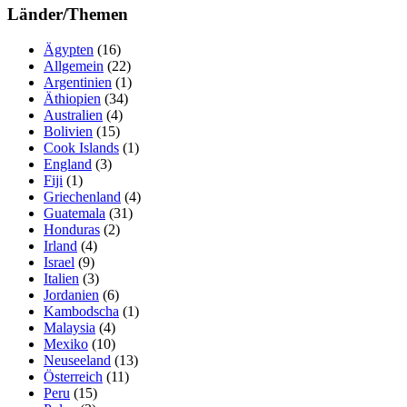
Länder/Themen
Ägypten
(16)
Allgemein
(22)
Argentinien
(1)
Äthiopien
(34)
Australien
(4)
Bolivien
(15)
Cook Islands
(1)
England
(3)
Fiji
(1)
Griechenland
(4)
Guatemala
(31)
Honduras
(2)
Irland
(4)
Israel
(9)
Italien
(3)
Jordanien
(6)
Kambodscha
(1)
Malaysia
(4)
Mexiko
(10)
Neuseeland
(13)
Österreich
(11)
Peru
(15)