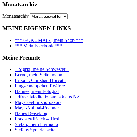
Monatsarchiv
Monatsarchiv
MEINE EIGENEN LINKS
*** GUKUMATZ, mein Shop ***
*** Mein Facebook ***
Meine Freunde
+ Sigrid, meine Schwester +
Bernd, mein Seitenmann
Erika u. Christian Horvath
Flugschnäppchen fly4free
Hannes, mein Fotograf
Jeffree, Meditationsmusik aus NZ
Maya-Geburtshoroskop
Maya-Nahual-Rechner
Nanes Reiseblog
Praxis erdReich – Tirol
Stefan, mein Hermano
Stefans Spendenseite