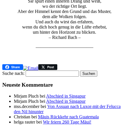
Sie spürt einen inneren Drang und weiß,
wo der richtige Ort liegt.
Aber der Himmel kennt den Grund und das Muster,
dem alle Wolken folgen.
Und auch du wirst das erfahren,
wenn du dich hoch genug in die Lüfte erhebst,
um hinter den Horizont zu blicken.
– Richard Bach –
————————————–
Share
Post
Suche nach:
Neueste Kommentare
Mirjam Pluch
bei
Abschied in Singapur
Mirjam Pluch
bei
Abschied in Singapur
mss.december
bei
Von Assuan nach Luxor-mit der Felucca
den Nil hinunter
Christian
bei
Māuis Rückkehr nach Guatemala
helga rauter
bei
Wir feiern 260 Tage Māui!