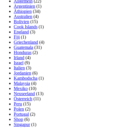
Allgemein
(22)
Argentinien
(1)
Äthiopien
(34)
Australien
(4)
Bolivien
(15)
Cook Islands
(1)
England
(3)
Fiji
(1)
Griechenland
(4)
Guatemala
(31)
Honduras
(2)
Irland
(4)
Israel
(9)
Italien
(3)
Jordanien
(6)
Kambodscha
(1)
Malaysia
(4)
Mexiko
(10)
Neuseeland
(13)
Österreich
(11)
Peru
(15)
Polen
(2)
Portugal
(2)
Shop
(6)
Singapur
(1)