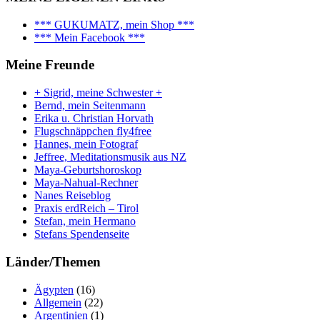
*** GUKUMATZ, mein Shop ***
*** Mein Facebook ***
Meine Freunde
+ Sigrid, meine Schwester +
Bernd, mein Seitenmann
Erika u. Christian Horvath
Flugschnäppchen fly4free
Hannes, mein Fotograf
Jeffree, Meditationsmusik aus NZ
Maya-Geburtshoroskop
Maya-Nahual-Rechner
Nanes Reiseblog
Praxis erdReich – Tirol
Stefan, mein Hermano
Stefans Spendenseite
Länder/Themen
Ägypten
(16)
Allgemein
(22)
Argentinien
(1)