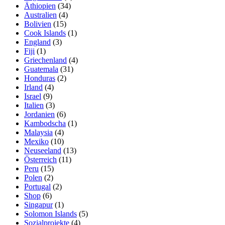
Äthiopien
(34)
Australien
(4)
Bolivien
(15)
Cook Islands
(1)
England
(3)
Fiji
(1)
Griechenland
(4)
Guatemala
(31)
Honduras
(2)
Irland
(4)
Israel
(9)
Italien
(3)
Jordanien
(6)
Kambodscha
(1)
Malaysia
(4)
Mexiko
(10)
Neuseeland
(13)
Österreich
(11)
Peru
(15)
Polen
(2)
Portugal
(2)
Shop
(6)
Singapur
(1)
Solomon Islands
(5)
Sozialprojekte
(4)