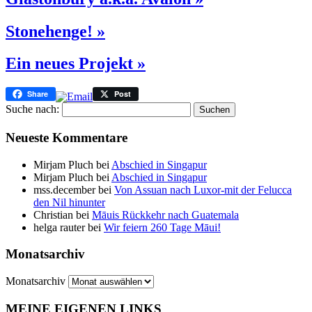
Stonehenge! »
Ein neues Projekt »
Share
Post
Suche nach:
Neueste Kommentare
Mirjam Pluch
bei
Abschied in Singapur
Mirjam Pluch
bei
Abschied in Singapur
mss.december
bei
Von Assuan nach Luxor-mit der Felucca
den Nil hinunter
Christian
bei
Māuis Rückkehr nach Guatemala
helga rauter
bei
Wir feiern 260 Tage Māui!
Monatsarchiv
Monatsarchiv
MEINE EIGENEN LINKS