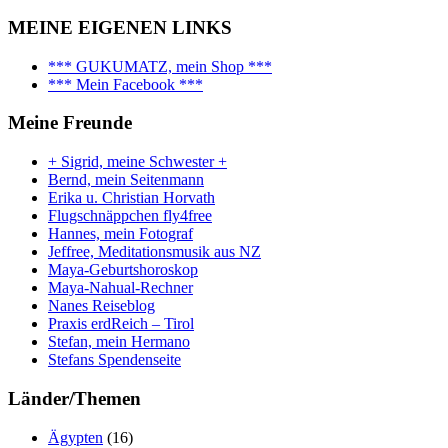
MEINE EIGENEN LINKS
*** GUKUMATZ, mein Shop ***
*** Mein Facebook ***
Meine Freunde
+ Sigrid, meine Schwester +
Bernd, mein Seitenmann
Erika u. Christian Horvath
Flugschnäppchen fly4free
Hannes, mein Fotograf
Jeffree, Meditationsmusik aus NZ
Maya-Geburtshoroskop
Maya-Nahual-Rechner
Nanes Reiseblog
Praxis erdReich – Tirol
Stefan, mein Hermano
Stefans Spendenseite
Länder/Themen
Ägypten
(16)