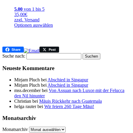
5.00
von 1 bis 5
35,00€
zzgl. Versand
Optionen auswählen
Share
Post
Suche nach:
Neueste Kommentare
Mirjam Pluch
bei
Abschied in Singapur
Mirjam Pluch
bei
Abschied in Singapur
mss.december
bei
Von Assuan nach Luxor-mit der Felucca
den Nil hinunter
Christian
bei
Māuis Rückkehr nach Guatemala
helga rauter
bei
Wir feiern 260 Tage Māui!
Monatsarchiv
Monatsarchiv