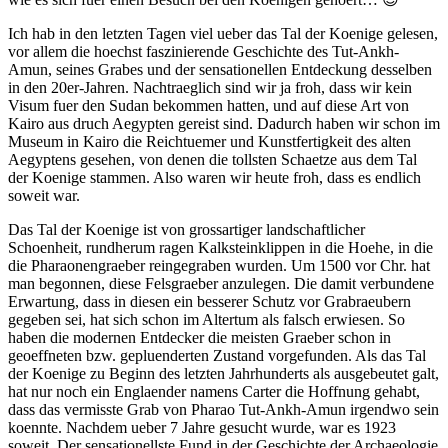
Ich hab in den letzten Tagen viel ueber das Tal der Koenige gelesen,
vor allem die hoechst faszinierende Geschichte des Tut-Ankh-
Amun, seines Grabes und der sensationellen Entdeckung desselben
in den 20er-Jahren. Nachtraeglich sind wir ja froh, dass wir kein
Visum fuer den Sudan bekommen hatten, und auf diese Art von
Kairo aus druch Aegypten gereist sind. Dadurch haben wir schon im
Museum in Kairo die Reichtuemer und Kunstfertigkeit des alten
Aegyptens gesehen, von denen die tollsten Schaetze aus dem Tal
der Koenige stammen. Also waren wir heute froh, dass es endlich
soweit war.
Das Tal der Koenige ist von grossartiger landschaftlicher
Schoenheit, rundherum ragen Kalksteinklippen in die Hoehe, in die
die Pharaonengraeber reingegraben wurden. Um 1500 vor Chr. hat
man begonnen, diese Felsgraeber anzulegen. Die damit verbundene
Erwartung, dass in diesen ein besserer Schutz vor Grabraeubern
gegeben sei, hat sich schon im Altertum als falsch erwiesen. So
haben die modernen Entdecker die meisten Graeber schon in
geoeffneten bzw. gepluenderten Zustand vorgefunden. Als das Tal
der Koenige zu Beginn des letzten Jahrhunderts als ausgebeutet galt,
hat nur noch ein Englaender namens Carter die Hoffnung gehabt,
dass das vermisste Grab von Pharao Tut-Ankh-Amun irgendwo sein
koennte. Nachdem ueber 7 Jahre gesucht wurde, war es 1923
soweit. Der sensationellste Fund in der Geschichte der Archaeologie