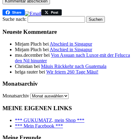
Share
Post
Suche nach:
Neueste Kommentare
Mirjam Pluch
bei
Abschied in Singapur
Mirjam Pluch
bei
Abschied in Singapur
mss.december
bei
Von Assuan nach Luxor-mit der Felucca
den Nil hinunter
Christian
bei
Māuis Rückkehr nach Guatemala
helga rauter
bei
Wir feiern 260 Tage Māui!
Monatsarchiv
Monatsarchiv
MEINE EIGENEN LINKS
*** GUKUMATZ, mein Shop ***
*** Mein Facebook ***
Meine Freunde