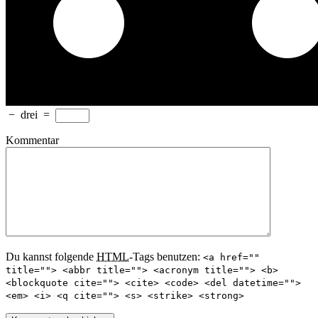
−
drei
=
Kommentar
Du kannst folgende
HTML
-Tags benutzen:
<a href=""
title=""> <abbr title=""> <acronym title=""> <b>
<blockquote cite=""> <cite> <code> <del datetime="">
<em> <i> <q cite=""> <s> <strike> <strong>