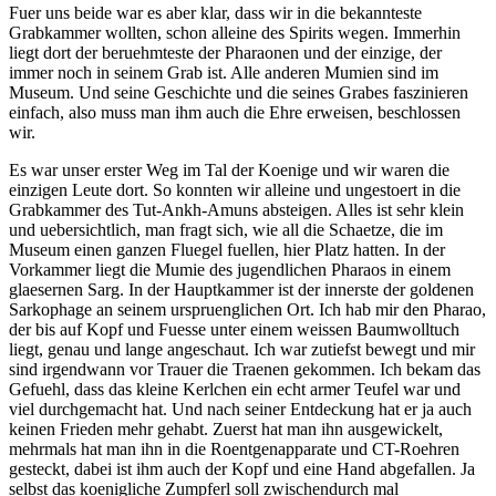
Fuer uns beide war es aber klar, dass wir in die bekannteste
Grabkammer wollten, schon alleine des Spirits wegen. Immerhin
liegt dort der beruehmteste der Pharaonen und der einzige, der
immer noch in seinem Grab ist. Alle anderen Mumien sind im
Museum. Und seine Geschichte und die seines Grabes faszinieren
einfach, also muss man ihm auch die Ehre erweisen, beschlossen
wir.
Es war unser erster Weg im Tal der Koenige und wir waren die
einzigen Leute dort. So konnten wir alleine und ungestoert in die
Grabkammer des Tut-Ankh-Amuns absteigen. Alles ist sehr klein
und uebersichtlich, man fragt sich, wie all die Schaetze, die im
Museum einen ganzen Fluegel fuellen, hier Platz hatten. In der
Vorkammer liegt die Mumie des jugendlichen Pharaos in einem
glaesernen Sarg. In der Hauptkammer ist der innerste der goldenen
Sarkophage an seinem urspruenglichen Ort. Ich hab mir den Pharao,
der bis auf Kopf und Fuesse unter einem weissen Baumwolltuch
liegt, genau und lange angeschaut. Ich war zutiefst bewegt und mir
sind irgendwann vor Trauer die Traenen gekommen. Ich bekam das
Gefuehl, dass das kleine Kerlchen ein echt armer Teufel war und
viel durchgemacht hat. Und nach seiner Entdeckung hat er ja auch
keinen Frieden mehr gehabt. Zuerst hat man ihn ausgewickelt,
mehrmals hat man ihn in die Roentgenapparate und CT-Roehren
gesteckt, dabei ist ihm auch der Kopf und eine Hand abgefallen. Ja
selbst das koenigliche Zumpferl soll zwischendurch mal