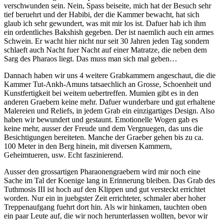
verschwunden sein. Nein, Spass beiseite, mich hat der Besuch sehr
tief beruehrt und der Habibi, der die Kammer bewacht, hat sich
glaub ich sehr gewundert, was mit mir los ist. Dafuer hab ich ihm
ein ordentliches Bakshish gegeben. Der ist naemlich auch ein armes
Schwein. Er wacht hier nicht nur seit 30 Jahren jeden Tag sondern
schlaeft auch Nacht fuer Nacht auf einer Matratze, die neben dem
Sarg des Pharaos liegt. Das muss man sich mal geben…
Dannach haben wir uns 4 weitere Grabkammern angeschaut, die die
Kammer Tut-Ankh-Amuns tatsaechlich an Grosse, Schoenheit und
Kunstfertigkeit bei weitem uebertreffen. Mumien gibt es in den
anderen Graebern keine mehr. Dafuer wunderbare und gut erhaltene
Malereien und Reliefs, in jedem Grab ein einzigartiges Design. Also
haben wir bewundert und gestaunt. Emotionelle Wogen gab es
keine mehr, ausser der Freude und dem Vergnuegen, das uns die
Besichtigungen bereiteten. Manche der Graeber gehen bis zu ca.
100 Meter in den Berg hinein, mit diversen Kammern,
Geheimtueren, usw. Echt faszinierend.
Ausser den grossartigen Pharaonengraebern wird mir noch eine
Sache im Tal der Koenige lang in Erinnerung bleiben. Das Grab des
Tuthmosis III ist hoch auf den Klippen und gut versteckt errichtet
worden. Nur ein in juebgster Zeit errichteter, schmaler aber hoher
Treppenaufgang fuehrt dort hin. Als wir hinkamen, tauchten oben
ein paar Leute auf, die wir noch herunterlassen wollten, bevor wir