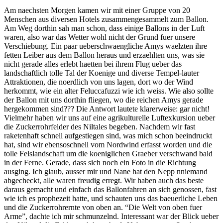
Am naechsten Morgen kamen wir mit einer Gruppe von 20
Menschen aus diversen Hotels zusammengesammelt zum Ballon.
Am Weg dorthin sah man schon, dass einige Ballons in der Luft
waren, also war das Wetter wohl nicht der Grund fuer unsere
Verschiebung. Ein paar ueberschwaengliche Amys waelzten ihre
fetten Leiber aus dem Ballon heraus und erzaehlten uns, was sie
nicht gerade alles erlebt haetten bei ihrem Flug ueber das
landschaftlich tolle Tal der Koenige und diverse Tempel-lauter
Attraktionen, die noerdlich von uns lagen, dort wo der Wind
herkommt, wie ein alter Feluccafuzzi wie ich weiss. Wie also sollte
der Ballon mit uns dorthin fliegen, wo die reichen Amys gerade
hergekommen sind??? Die Antwort lautete klarerweise: gar nicht!
Vielmehr haben wir uns auf eine agrikulturelle Luftexkursion ueber
die Zuckerrohrfelder des Niltales begeben. Nachdem wir fast
raketenhaft schnell aufgestiegen sind, was mich schon beeindruckt
hat, sind wir ebensoschnell vom Nordwind erfasst worden und die
tolle Felslandschaft um die koeniglichen Graeber verschwand bald
in der Ferne. Gerade, dass sich noch ein Foto in die Richtung
ausging. Ich glaub, ausser mir und Nane hat den Nepp nniemand
abgecheckt, alle waren freudig erregt. Wir haben auch das beste
daraus gemacht und einfach das Ballonfahren an sich genossen, fast
wie ich es prophezeit hatte, und schauten uns das baeuerliche Leben
und die Zuckerrohrernte von oben an. “Die Welt von oben fuer
Arme”, dachte ich mir schmunzelnd. Interessant war der Blick ueber