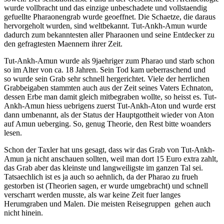
wurde vollbracht und das einzige unbeschadete und vollstaendig
gefuellte Pharaonengrab wurde geoeffnet. Die Schaetze, die daraus
hervorgeholt wurden, sind weltbekannt. Tut-Ankh-Amun wurde
dadurch zum bekanntesten aller Pharaonen und seine Entdecker zu
den gefragtesten Maennern ihrer Zeit.
Tut-Ankh-Amun wurde als 9jaehriger zum Pharao und starb schon
so im Alter von ca. 18 Jahren. Sein Tod kam ueberraschend und
so wurde sein Grab sehr schnell hergerichtet. Viele der herrlichen
Grabbeigaben stammten auch aus der Zeit seines Vaters Echnaton,
dessen Erbe man damit gleich mitbegraben wollte, so heisst es. Tut-
Ankh-Amun hiess uebrigens zuerst Tut-Ankh-Aton und wurde erst
dann umbenannt, als der Status der Hauptgottheit wieder von Aton
auf Amun ueberging. So, genug Theorie, den Rest bitte woanders
lesen.
Schon der Taxler hat uns gesagt, dass wir das Grab von Tut-Ankh-
Amun ja nicht anschauen sollten, weil man dort 15 Euro extra zahlt,
das Grab aber das kleinste und langweiligste im ganzen Tal sei.
Tatsaechlich ist es ja auch so aehnlich, da der Pharao zu frueh
gestorben ist (Theorien sagen, er wurde umgebracht) und schnell
verscharrt werden musste, als war keine Zeit fuer langes
Herumgraben und Malen. Die meisten Reisegruppen gehen auch
nicht hinein.