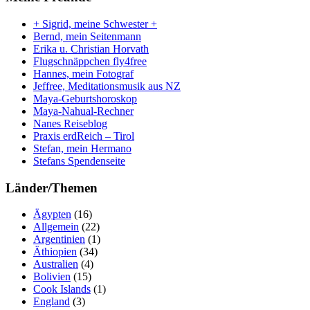
+ Sigrid, meine Schwester +
Bernd, mein Seitenmann
Erika u. Christian Horvath
Flugschnäppchen fly4free
Hannes, mein Fotograf
Jeffree, Meditationsmusik aus NZ
Maya-Geburtshoroskop
Maya-Nahual-Rechner
Nanes Reiseblog
Praxis erdReich – Tirol
Stefan, mein Hermano
Stefans Spendenseite
Länder/Themen
Ägypten
(16)
Allgemein
(22)
Argentinien
(1)
Äthiopien
(34)
Australien
(4)
Bolivien
(15)
Cook Islands
(1)
England
(3)