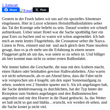
1 Antwort
Share
Post
Gestern in der Frueh haben wir uns auf ein spezielles Abenteuer
eingelassen. Hier in Luxor scheinen Heissluftballonfahrten ueber
das Tal der Koenige sehr beliebt zu sein. Darauf wurden wir schnell
aufmerksam. Ueber unser Hotel war die Sache spottbillig fuer ein
paar Euro zu buchen und so waren wir schon angemeldet. Ich hab
mich an mein letztes Flugerlebnis, die Cessnatour ueber die Nazca-
Linien in Peru, erinnert und mir und auch gleich dem Nane insofern
gesagt, dass es ja eh mehr um die Erfahrung in einem neuen
Fluggeraet geht als um das, was unten so zu sehen ist. Und billiger
als hier kommt man nicht zu seiner ersten Balllonfahrt.
Wie immer haben die Geschaefte, die man mit den Arabern macht,
einen Haken oder beinhalten gewisse Halbwahrheiten. Also waren
wir nicht ueberrascht, als es am Abend hiess, dass die Fahrt nicht
wie versprochen um 4 losgeht, um den super Sonnenaufgang zu
sehen, sondern erst 2 Stunden spaeter um 6. Als ich angefangen hab,
die Sache detektivmaessig zu durchlichten, hat der Typ hinter der
Rezeption zum Stottern angefangen und den Ballonmenschen
angerufen und mir den Hoerer in die Hand gedruckt. Ja, das Wetter
sei halt nicht so gut und blabla…wurscht, wir werden eh sehen, und
die Sache kostet ja nicht viel.