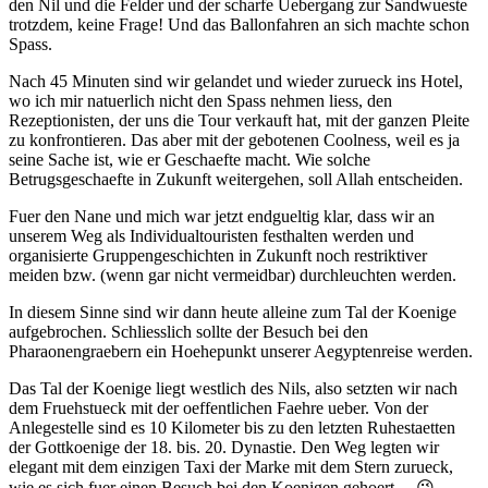
den Nil und die Felder und der scharfe Uebergang zur Sandwueste
trotzdem, keine Frage! Und das Ballonfahren an sich machte schon
Spass.
Nach 45 Minuten sind wir gelandet und wieder zurueck ins Hotel,
wo ich mir natuerlich nicht den Spass nehmen liess, den
Rezeptionisten, der uns die Tour verkauft hat, mit der ganzen Pleite
zu konfrontieren. Das aber mit der gebotenen Coolness, weil es ja
seine Sache ist, wie er Geschaefte macht. Wie solche
Betrugsgeschaefte in Zukunft weitergehen, soll Allah entscheiden.
Fuer den Nane und mich war jetzt endgueltig klar, dass wir an
unserem Weg als Individualtouristen festhalten werden und
organisierte Gruppengeschichten in Zukunft noch restriktiver
meiden bzw. (wenn gar nicht vermeidbar) durchleuchten werden.
In diesem Sinne sind wir dann heute alleine zum Tal der Koenige
aufgebrochen. Schliesslich sollte der Besuch bei den
Pharaonengraebern ein Hoehepunkt unserer Aegyptenreise werden.
Das Tal der Koenige liegt westlich des Nils, also setzten wir nach
dem Fruehstueck mit der oeffentlichen Faehre ueber. Von der
Anlegestelle sind es 10 Kilometer bis zu den letzten Ruhestaetten
der Gottkoenige der 18. bis. 20. Dynastie. Den Weg legten wir
elegant mit dem einzigen Taxi der Marke mit dem Stern zurueck,
wie es sich fuer einen Besuch bei den Koenigen gehoert… 😉