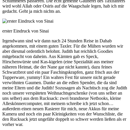
Schlimmeres passieren. Die echt gemeine Gaunerei des Taxifahrers
wird wohl Allah oder Osiris auf die Waagschale legen, hab ich mir
gedacht. Geht ja mich nichts an.
erster Eindruck von Sinai
Irgendwann sind wir dann nach 24 Stunden Reise in Dahab
angekommen, mit einem guten Taxler. Für die Mühen wurden wir
aber diesmal ordentlich belohnt. Judith hat reichlich Goodies
mitgebracht von daheim. Aus Kärnten gab es Speck,
Hirschenwürste und Kas-kigelen (eine Spezialität aus meiner
näheren Heimat, die der Nane gar nicht kannte), dazu feines
Schwarzbrot und ein paar Faschingskrapfen, ganz frisch aus der
Tupperware, yummy! Ein wahres Fest für unsere nicht gerade
verwöhnten Gaumen. Danke an die edlen Spender, die da sind
meine Eltern und die Judith! Sozusagen als Nachtisch zog die Judith
noch unsere verspäteten Weihnachtsgeschenke (von uns selber an
uns selber) aus dem Rucksack: zwei brandneue Netbooks, kleine
Alleskönnercomputer, mit meinem schreibe ich jetzt schon…
außerdem einen neuen Rasierer für mich, neue Akkus für meine
Kamera und noch ein paar Kleinigkeiten von der Wunschliste, die
den Rucksack jetzt ungefähr doppelt so schwer werden ließen als er
vorher war.