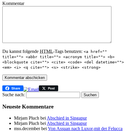
Kommentar
Du kannst folgende
HTML
-Tags benutzen:
<a href=""
title=""> <abbr title=""> <acronym title=""> <b>
<blockquote cite=""> <cite> <code> <del datetime="">
<em> <i> <q cite=""> <s> <strike> <strong>
Share
Post
Suche nach:
Neueste Kommentare
Mirjam Pluch
bei
Abschied in Singapur
Mirjam Pluch
bei
Abschied in Singapur
mss.december
bei
Von Assuan nach Luxor-mit der Felucca