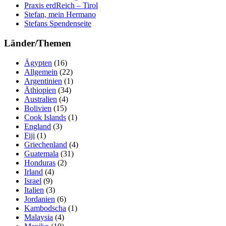
Praxis erdReich – Tirol
Stefan, mein Hermano
Stefans Spendenseite
Länder/Themen
Ägypten
(16)
Allgemein
(22)
Argentinien
(1)
Äthiopien
(34)
Australien
(4)
Bolivien
(15)
Cook Islands
(1)
England
(3)
Fiji
(1)
Griechenland
(4)
Guatemala
(31)
Honduras
(2)
Irland
(4)
Israel
(9)
Italien
(3)
Jordanien
(6)
Kambodscha
(1)
Malaysia
(4)