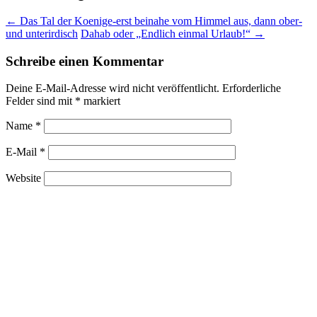
←
Das Tal der Koenige-erst beinahe vom Himmel aus, dann ober-
und unterirdisch
Dahab oder „Endlich einmal Urlaub!“
→
Schreibe einen Kommentar
Deine E-Mail-Adresse wird nicht veröffentlicht.
Erforderliche
Felder sind mit
*
markiert
Name
*
E-Mail
*
Website