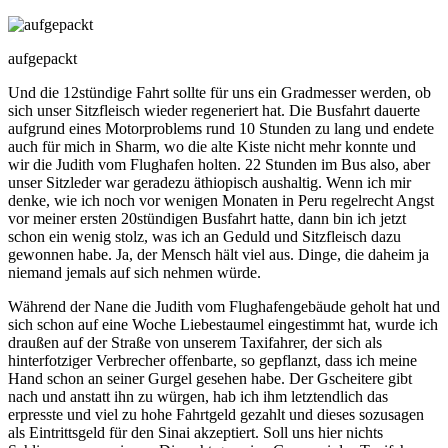
aufgepackt
Und die 12stündige Fahrt sollte für uns ein Gradmesser werden, ob
sich unser Sitzfleisch wieder regeneriert hat. Die Busfahrt dauerte
aufgrund eines Motorproblems rund 10 Stunden zu lang und endete
auch für mich in Sharm, wo die alte Kiste nicht mehr konnte und
wir die Judith vom Flughafen holten. 22 Stunden im Bus also, aber
unser Sitzleder war geradezu äthiopisch aushaltig. Wenn ich mir
denke, wie ich noch vor wenigen Monaten in Peru regelrecht Angst
vor meiner ersten 20stündigen Busfahrt hatte, dann bin ich jetzt
schon ein wenig stolz, was ich an Geduld und Sitzfleisch dazu
gewonnen habe. Ja, der Mensch hält viel aus. Dinge, die daheim ja
niemand jemals auf sich nehmen würde.
Während der Nane die Judith vom Flughafengebäude geholt hat und
sich schon auf eine Woche Liebestaumel eingestimmt hat, wurde ich
draußen auf der Straße von unserem Taxifahrer, der sich als
hinterfotziger Verbrecher offenbarte, so gepflanzt, dass ich meine
Hand schon an seiner Gurgel gesehen habe. Der Gscheitere gibt
nach und anstatt ihn zu würgen, hab ich ihm letztendlich das
erpresste und viel zu hohe Fahrtgeld gezahlt und dieses sozusagen
als Eintrittsgeld für den Sinai akzeptiert. Soll uns hier nichts