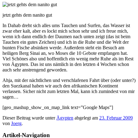
jetzt gehts dem nanito gut
In Dahab dreht sich alles ums Tauchen und Surfen, das Wasser ist
zwar eher kalt, aber es lockt mich schon sehr und ich freue mich,
wenn ich dann endlich der Daumen nach unten zeigt (das ist beim
Tauchen ein gutes Zeichen) und ich in die Ruhe und die Welt der
bunten Fische absinken werde. Außerdem steht ein Besuch am
heiligen Berg Sinai an, wo Moses die 10 Gebote empfangen hat.
Viel Schönes also und hoffentlich ein wenig mehr Ruhe als im Rest
von Ägypten. Das ist uns nämlich in den letzten 4 Wochen schon
auch sehr anstrengend geworden.
Ahja, mit der nächtlichen und verschlafenen Fahrt über (oder unter?)
den Suezkanal haben wir auch den afrikanischen Kontinent
verlassen. Sicher nicht zum letzten Mal, kann ich zumindest von mir
sagen…
[geo_mashup_show_on_map_link text=”Google Maps”]
Dieser Beitrag wurde unter
Ägypten
abgelegt am
23. Februar 2009
von
Joerg
.
Artikel-Navigation