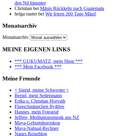
den Nil hinunter
Christian
bei
Māuis Rückkehr nach Guatemala
helga rauter
bei
Wir feiern 260 Tage Māui!
Monatsarchiv
Monatsarchiv
MEINE EIGENEN LINKS
*** GUKUMATZ, mein Shop ***
*** Mein Facebook ***
Meine Freunde
+ Sigrid, meine Schwester +
Bernd, mein Seitenmann
Erika u. Christian Horvath
Flugschnäppchen fly4free
Hannes, mein Fotograf
Jeffree, Meditationsmusik aus NZ
Maya-Geburtshoroskop
Maya-Nahual-Rechner
Nanes Reiseblog