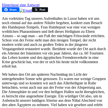
Hinterlasse eine Antwort
Share
Post
Am vorletzten Tag unseres Aufenthaltes in Luxor haben wir uns
noch einmal auf das andere Nilufer begeben, konkret zum Besuch
des Hatshepsut-Tempels. Frau Hatshepsut war eine von wenigen
weiblichen Pharaoninnen und ließ dieses Heiligtum zu Ehren
Amuns – so sagt man – am Fuß der mächtigen Felswände errichten.
Schon von der Ferne sieht man den riesigen Tempel, der recht
modern wirkt und auch zu großen Teilen in der jüngeren
Vergangenheit restauriert wurde. Berühmt wurde der Ort auch durch
ein Attentat der Islamisten vor ein paar Jahren, das ca. 60 Touristen
das Leben kostete und den ägyptischen Fremdenverkehr in eine
Krise geschickt hat, von der er sich bis heute nicht vollkommen
erholt hat.
Wir haben den Ort am späteren Nachmittag im Licht der
untergehenden Sonne sehr genossen. Es waren nur wenige Gruppen
unterwegs und so konnten wir auch das Allerheiligste in Ruhe
betrachten, wenn auch nur aus der Ferne von der Absperrung aus.
Die Atmosphäre in und vor den heiligen Hallen sucht ihresgleichen,
es herrscht eine angenehme Energie. Ein würdiger Ort also, um in
Anbetracht unserer baldigen Abreise aus dem Niltal Abschied von
den alten Ägyptern zu nehmen. Viel haben wir gesehen und erlebt